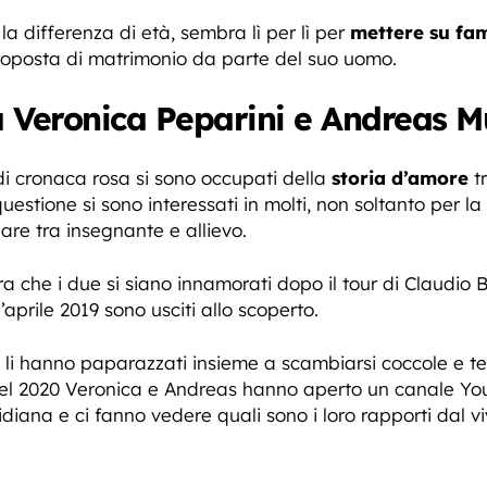
a differenza di età, sembra lì per lì per
mettere su fam
roposta di matrimonio da parte del suo uomo.
a Veronica Peparini e Andreas M
i cronaca rosa si sono occupati della
storia d’amore
tr
questione si sono interessati in molti, non soltanto per l
eare tra insegnante e allievo.
che i due si siano innamorati dopo il tour di Claudio Bagl
l’aprile 2019 sono usciti allo scoperto.
e li hanno paparazzati insieme a scambiarsi coccole e t
del 2020 Veronica e Andreas hanno aperto un canale Y
idiana e ci fanno vedere quali sono i loro rapporti dal vi