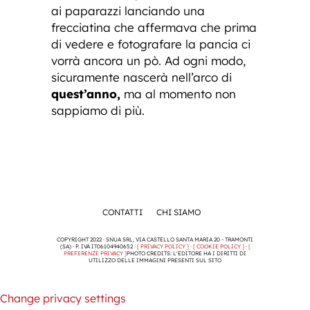
ai paparazzi lanciando una
frecciatina che affermava che prima
di vedere e fotografare la pancia ci
vorrà ancora un pò. Ad ogni modo,
sicuramente nascerà nell’arco di
quest’anno,
ma al momento non
sappiamo di più.
CONTATTI
CHI SIAMO
COPYRIGHT 2022 · SNUA SRL, VIA CASTELLO SANTA MARIA 20 - TRAMONTI
(SA) · P. IVA IT06104940652 ·
[ PRIVACY POLICY ]
·
[ COOKIE POLICY ]
·
[
PREFERENZE PRIVACY ]
PHOTO CREDITS: L'EDITORE HA I DIRITTI DI
UTILIZZO DELLE IMMAGINI PRESENTI SUL SITO
Change privacy settings