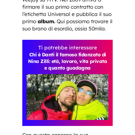
firmare il suo primo contratto con
l’etichetta Universal e pubblica il suo
primo
album.
Qui possiamo trovare il
suo brano di esordio, ossia 50mila.
Ti potrebbe interessare
Chi è Danti il famoso fidanzato di
Nina Zilli: età, lavoro, vita privata
e quanto guadagna
Con questa canzone la sua