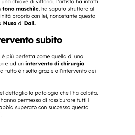
una chiave di vittoria. L’artista ha infatti
n
tono maschile
, ha saputo sfruttare al
inità proprio con lei, nonostante questa
la
Musa
di
Dalì.
tervento subito
è più perfetta come quella di una
porre ad un
intervento
di chirurgia
a tutto è risolto grazie all’intervento dei
 dettaglio la patologia che l’ha colpita.
hanno permesso di rassicurare tutti i
ni abbia superato con successo questo
.