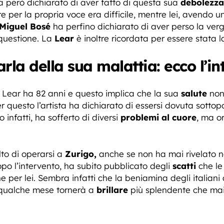
a però dichiarato di aver fatto di questa sua
debolezza
 per la propria voce era difficile, mentre lei, avendo u
Miguel Bosé
ha perfino dichiarato di aver perso la verg
 questione. La
Lear
è inoltre ricordata per essere stata 
la della sua malattia: ecco l’in
Lear ha 82 anni e questo implica che la sua
salute
non 
 questo l’artista ha dichiarato di essersi dovuta sotto
 infatti, ha sofferto di diversi
problemi al cuore
, ma or
to di operarsi a
Zurigo,
anche se non ha mai rivelato nel
o l’intervento, ha subito pubblicato degli
scatti
che le 
e per lei. Sembra infatti che la beniamina degli italia
i qualche mese tornerà a
brillare
più splendente che mai