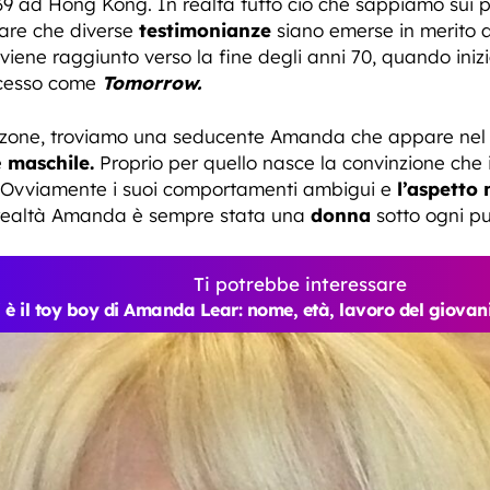
9 ad Hong Kong. In realtà tutto ciò che sappiamo sui p
are che diverse
testimonianze
siano emerse in merito all
iene raggiunto verso la fine degli anni 70, quando iniz
ccesso come
Tomorrow.
canzone, troviamo una seducente Amanda che appare nel
e
maschile.
Proprio per quello nasce la convinzione che
Ovviamente i suoi comportamenti ambigui e
l’aspetto 
n realtà Amanda è sempre stata una
donna
sotto ogni pu
Ti potrebbe interessare
 è il toy boy di Amanda Lear: nome, età, lavoro del giova