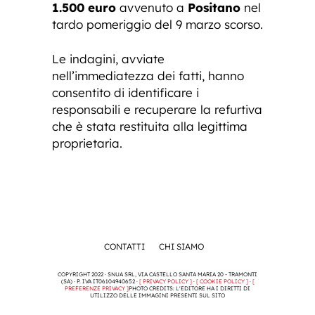
1.500 euro
avvenuto a
Positano
nel
tardo pomeriggio del 9 marzo scorso.
Le indagini, avviate
nell’immediatezza dei fatti, hanno
consentito di identificare i
responsabili e recuperare la refurtiva
che è stata restituita alla legittima
proprietaria.
CONTATTI
CHI SIAMO
COPYRIGHT 2022 · SNUA SRL, VIA CASTELLO SANTA MARIA 20 - TRAMONTI
(SA) · P. IVA IT06104940652 ·
[ PRIVACY POLICY ]
·
[ COOKIE POLICY ]
·
[
PREFERENZE PRIVACY ]
PHOTO CREDITS: L'EDITORE HA I DIRITTI DI
UTILIZZO DELLE IMMAGINI PRESENTI SUL SITO