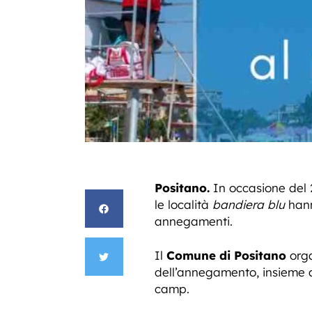
Positano.
In occasione del 2
le località
bandiera blu
hann
annegamenti.
Il
Comune di Positano
orga
dell’annegamento, insieme a
camp.