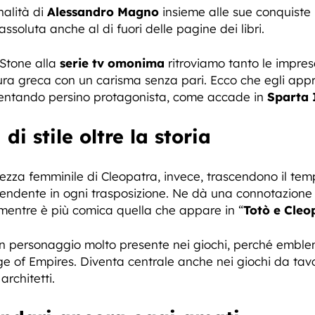
nalità di
Alessandro Magno
insieme alle sue conquiste 
ssoluta anche al di fuori delle pagine dei libri.
 Stone alla
serie tv omonima
ritroviamo tanto le imprese
ltura greca con un carisma senza pari. Ecco che egli ap
ventando persino protagonista, come accade in
Sparta 
di stile oltre la storia
bellezza femminile di Cleopatra, invece, trascendono il t
prendente in ogni trasposizione. Ne dà una connotazione
, mentre è più comica quella che appare in “
Totò e Cleo
un personaggio molto presente nei giochi, perché emble
ge of Empires. Diventa centrale anche nei giochi da t
architetti.