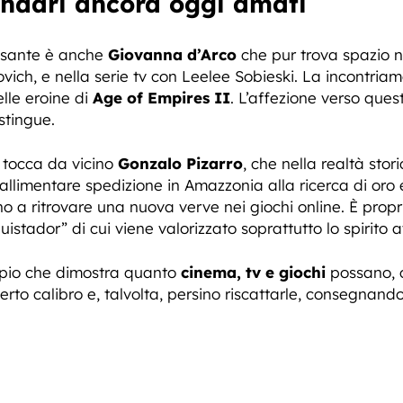
ndari ancora oggi amati
ssante è anche
Giovanna
d’Arco
che pur trova spazio ne
ich, e nella serie tv con Leelee Sobieski. La incontriam
elle eroine di
Age of Empires II
. L’affezione verso ques
stingue.
e tocca da vicino
Gonzalo Pizarro
, che nella realtà sto
allimentare spedizione in Amazzonia alla ricerca di oro 
ino a ritrovare una nuova verve nei giochi online. È prop
uistador” di cui viene valorizzato soprattutto lo spirito 
mpio che dimostra quanto
cinema, tv e giochi
possano, 
erto calibro e, talvolta, persino riscattarle, consegnand