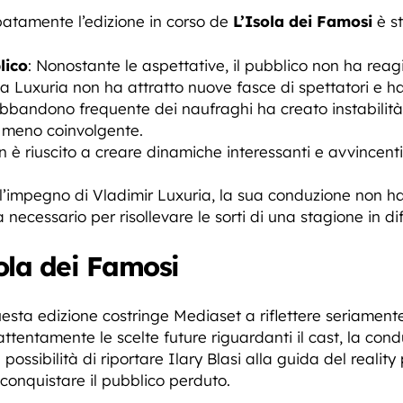
ipatamente l’edizione in corso de
L’Isola dei Famosi
è st
lico
: Nonostante le aspettative, il pubblico non ha reagi
 Luxuria non ha attratto nuove fasce di spettatori e ha a
’abbandono frequente dei naufraghi ha creato instabilit
meno coinvolgente.
non è riuscito a creare dinamiche interessanti e avvincen
l’impegno di Vladimir Luxuria, la sua conduzione non ha
ecessario per risollevare le sorti di una stagione in dif
sola dei Famosi
esta edizione costringe Mediaset a riflettere seriament
ttentamente le scelte future riguardanti il cast, la co
La possibilità di riportare Ilary Blasi alla guida del reali
iconquistare il pubblico perduto.