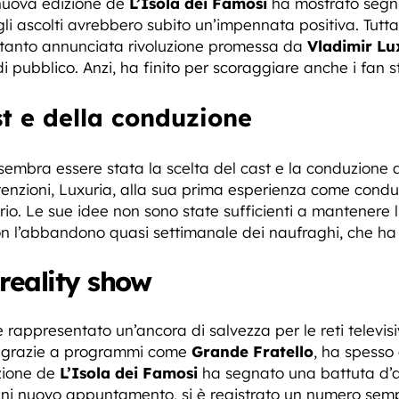
 nuova edizione de
L’Isola dei Famosi
ha mostrato segni
 gli ascolti avrebbero subito un’impennata positiva. Tut
tanto annunciata rivoluzione promessa da
Vladimir Lu
di pubblico. Anzi, ha finito per scoraggiare anche i fan 
st e della conduzione
 sembra essere stata la scelta del cast e la conduzione 
nzioni, Luxuria, alla sua prima esperienza come conduttr
rio. Le sue idee non sono state sufficienti a mantenere l
n l’abbandono quasi settimanale dei naufraghi, che ha 
 reality show
 rappresentato un’ancora di salvezza per le reti televis
t, grazie a programmi come
Grande Fratello
, ha spesso o
izione de
L’Isola dei Famosi
ha segnato una battuta d’arr
ogni nuovo appuntamento, si è registrato un numero sempr