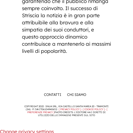
garantendo che il pubblico rimanga
sempre coinvolto. Il successo di
Striscia la notizia è in gran parte
attribuibile alla bravura e alla
simpatia dei suoi conduttori, e
questo approccio dinamico
contribuisce a mantenerlo ai massimi
livelli di popolarità.
CONTATTI
CHI SIAMO
COPYRIGHT 2022 · SNUA SRL, VIA CASTELLO SANTA MARIA 20 - TRAMONTI
(SA) · P. IVA IT06104940652 ·
[ PRIVACY POLICY ]
·
[ COOKIE POLICY ]
·
[
PREFERENZE PRIVACY ]
PHOTO CREDITS: L'EDITORE HA I DIRITTI DI
UTILIZZO DELLE IMMAGINI PRESENTI SUL SITO
Change privacy settings