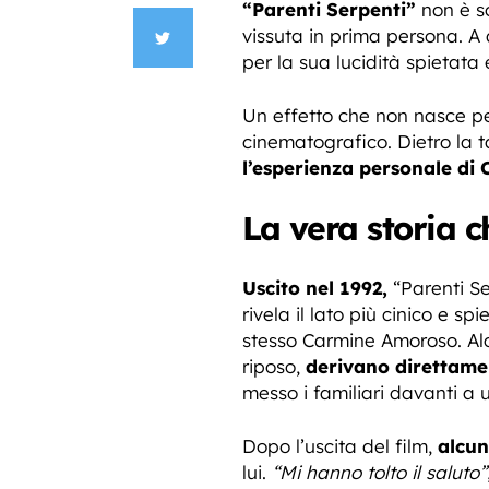
“Parenti Serpenti”
non è so
vissuta in prima persona. A d
per la sua lucidità spietata
Un effetto che non nasce pe
cinematografico. Dietro la ta
l’esperienza personale di
La vera storia c
Uscito nel 1992,
“Parenti Se
rivela il lato più cinico e s
stesso Carmine Amoroso. Alcu
riposo,
derivano direttame
messo i familiari davanti a 
Dopo l’uscita del film,
alcun
lui.
“Mi hanno tolto il saluto”