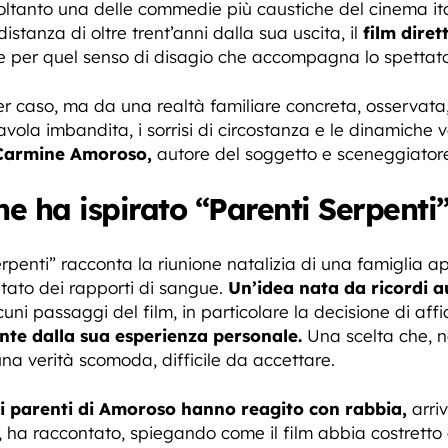
ltanto una delle commedie più caustiche del cinema ital
istanza di oltre trent’anni dalla sua uscita, il
film diret
 e per quel senso di disagio che accompagna lo spettator
r caso, ma da una realtà familiare concreta, osservata,
vola imbandita, i sorrisi di circostanza e le dinamiche ve
 Carmine Amoroso,
autore del soggetto e sceneggiatore 
he ha ispirato “Parenti Serpenti
rpenti” racconta la riunione natalizia di una famiglia
pietato dei rapporti di sangue.
Un’idea nata da ricordi au
ni passaggi del film, in particolare la decisione di af
nte dalla sua esperienza personale.
Una scelta che, ne
una verità scomoda, difficile da accettare.
i parenti di Amoroso hanno reagito con rabbia,
arri
, ha raccontato, spiegando come il film abbia costretto