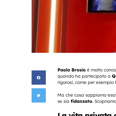
Paolo Brosio
è molto conosc
quando ha partecipato a
Qu
rigorosi, come per esempio l’
Ma che cosa sappiamo esatt
se sia
fidanzato
. Scopriamo
La vita privata 