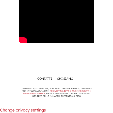
CONTATTI
CHI SIAMO
COPYRIGHT 2022 · SNUA SRL, VIA CASTELLO SANTA MARIA 20 - TRAMONTI
(SA) · P. IVA IT06104940652 ·
[ PRIVACY POLICY ]
·
[ COOKIE POLICY ]
·
[
PREFERENZE PRIVACY ]
PHOTO CREDITS: L'EDITORE HA I DIRITTI DI
UTILIZZO DELLE IMMAGINI PRESENTI SUL SITO
Change privacy settings