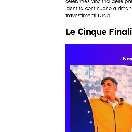
celebrities vincitrici delle p
identità continuano a rimane
travestimenti Drag.
Le Cinque Finali
Non