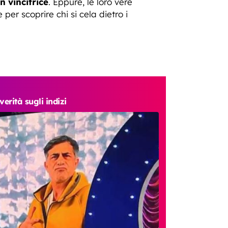
 vincitrice
. Eppure, le loro vere
er scoprire chi si cela dietro i
rità sugli indizi