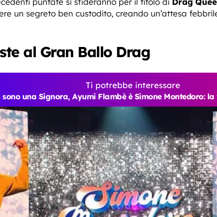
recedenti puntate si sfideranno per il titolo di
Drag Queen
re un segreto ben custodito, creando un’attesa febbrile p
ste al Gran Ballo Drag
Ti potrebbe interessare
 sono una Signora, Ayumi Flambè è Simone Montedoro: la ve