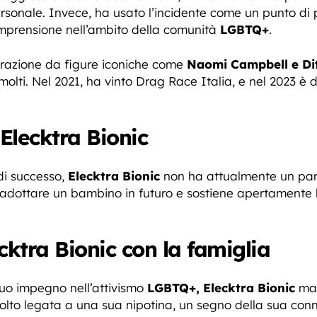
personale. Invece, ha usato l’incidente come un punto di
omprensione nell’ambito della comunità
LGBTQ+
.
pirazione da figure iconiche come
Naomi Campbell e Di
olti. Nel 2021, ha vinto Drag Race Italia, e nel 2023 
Elecktra Bionic
di successo,
Elecktra Bionic
non ha attualmente un par
adottare un bambino in futuro e sostiene apertamente l
cktra Bionic con la famiglia
 suo impegno nell’attivismo
LGBTQ+, Elecktra Bionic
man
molto legata a una sua nipotina, un segno della sua con