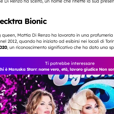
 Di Renzo ha scelto, un nome che riflette la sua presenza
lecktra Bionic
 queen, Mattia Di Renzo ha lavorato in una profumeria n
l 2012, quando ha iniziato ad esibirsi nei locali di Torin
020
, un riconoscimento significativo che ha dato una spi
Ti potrebbe interessare
hi è Maruska Starr: nome vero, età, lavoro giudice Non so