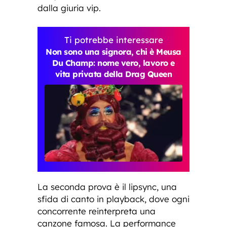
dalla giuria vip.
Ti potrebbe interessare
Non sono una signora, chi è Meusa
Du Champ: nome vero, lavoro e
vita privata della Drag Queen
La seconda prova è il lipsync, una
sfida di canto in playback, dove ogni
concorrente reinterpreta una
canzone famosa. La performance