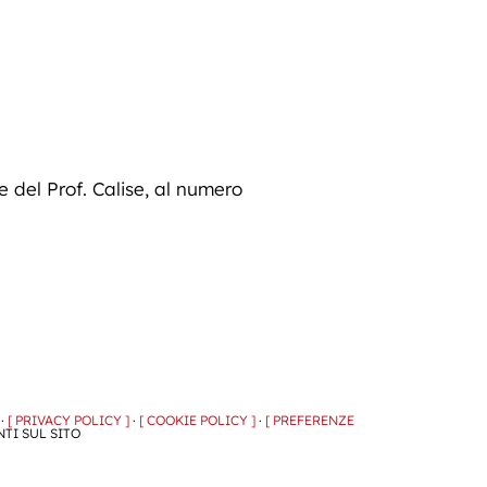
e del Prof. Calise, al numero
 ·
[ PRIVACY POLICY ]
·
[ COOKIE POLICY ]
·
[ PREFERENZE
NTI SUL SITO