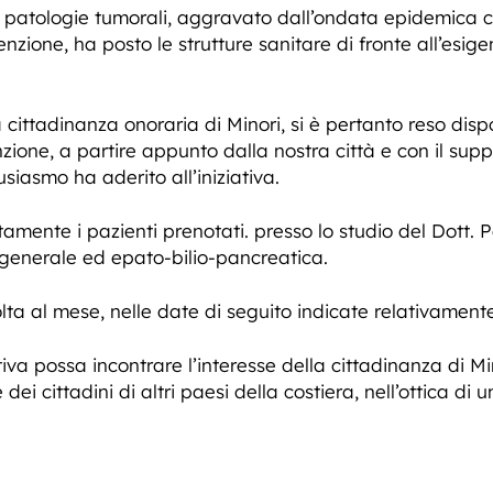
 patologie tumorali, aggravato dall’ondata epidemica ch
evenzione, ha posto le strutture sanitare di fronte all’esig
lla cittadinanza onoraria di Minori, si è pertanto reso dis
enzione, a partire appunto dalla nostra città e con il sup
siasmo ha aderito all’iniziativa.
itamente i pazienti prenotati. presso lo studio del Dott. P
 generale ed epato-bilio-pancreatica.
olta al mese, nelle date di seguito indicate relativament
tiva possa incontrare l’interesse della cittadinanza di Mi
dei cittadini di altri paesi della costiera, nell’ottica d