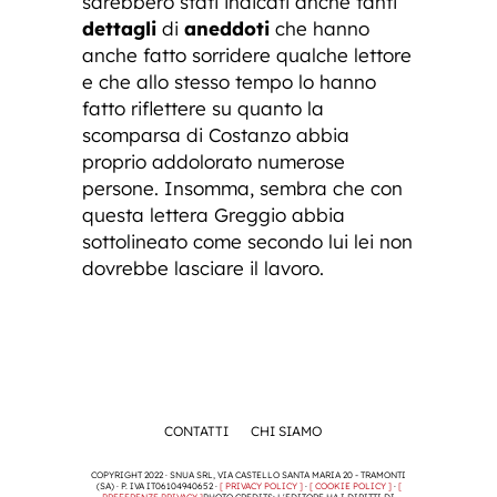
sarebbero stati indicati anche tanti
dettagli
di
aneddoti
che hanno
anche fatto sorridere qualche lettore
e che allo stesso tempo lo hanno
fatto riflettere su quanto la
scomparsa di Costanzo abbia
proprio addolorato numerose
persone. Insomma, sembra che con
questa lettera Greggio abbia
sottolineato come secondo lui lei non
dovrebbe lasciare il lavoro.
CONTATTI
CHI SIAMO
COPYRIGHT 2022 · SNUA SRL, VIA CASTELLO SANTA MARIA 20 - TRAMONTI
(SA) · P. IVA IT06104940652 ·
[ PRIVACY POLICY ]
·
[ COOKIE POLICY ]
·
[