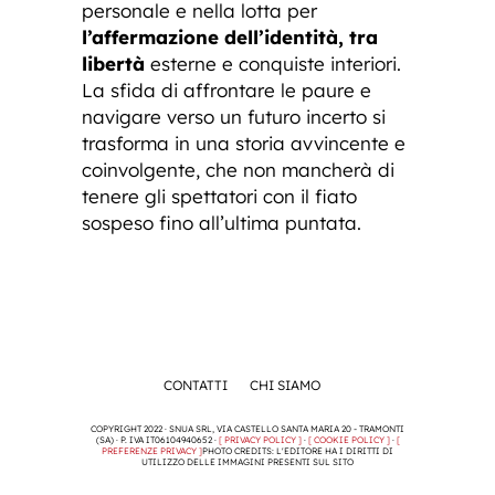
personale e nella lotta per
l’affermazione dell’identità, tra
libertà
esterne e conquiste interiori.
La sfida di affrontare le paure e
navigare verso un futuro incerto si
trasforma in una storia avvincente e
coinvolgente, che non mancherà di
tenere gli spettatori con il fiato
sospeso fino all’ultima puntata.
CONTATTI
CHI SIAMO
COPYRIGHT 2022 · SNUA SRL, VIA CASTELLO SANTA MARIA 20 - TRAMONTI
(SA) · P. IVA IT06104940652 ·
[ PRIVACY POLICY ]
·
[ COOKIE POLICY ]
·
[
PREFERENZE PRIVACY ]
PHOTO CREDITS: L'EDITORE HA I DIRITTI DI
UTILIZZO DELLE IMMAGINI PRESENTI SUL SITO