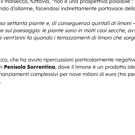
il malsecco, tuttavia, “non è una prospettiva possibile”:
rido d’allarme, facendosi indirettamente portavoce dell
o settanta piante e, di conseguenza quintali di limoni
–
sul paesaggio: le piante sono in molti casi secche, avv
vent’anni fa quando i terrazzamenti di limoni che sorgev
co, che ha avuto ripercussioni particolarmente negative 
in
Penisola Sorrentina
, dove il limone è un prodotto id
inanziamenti complessivi per nove milioni di euro (tre p
.