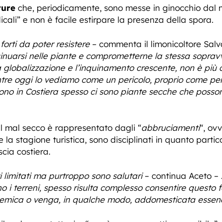
ture
che, periodicamente, sono messe in ginocchio dal ma
ali” e non è facile estirpare la presenza della spora.
orti da poter resistere
– commenta il limonicoltore Salv
sinuarsi nelle piante e comprometterne la stessa sopravv
a globalizzazione e l’inquinamento crescente, non è più c
tre oggi lo vediamo come un pericolo, proprio come per q
ono in Costiera spesso ci sono piante secche che possono 
l mal secco è rappresentato dagli “
abbruciamenti
“, ovv
e la stagione turistica, sono disciplinati in quanto parti
scia costiera.
ti limitati ma purtroppo sono salutari
– continua Aceto –
 i terreni, spesso risulta complesso consentire questo 
emica o venga, in qualche modo, addomesticata essendo