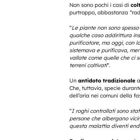
Non sono pochi i casi di
col
purtroppo, abbastanza “radic
“
Le piante non sono spesso f
qualche caso addirittura in
purificatore, ma oggi, con l
sistemava e purificava, men
vallate come quelle che ci s
terreni coltivati
“.
Un
antidoto tradizionale
a
Che, tuttavia, specie durant
dell’aria nei comuni della fa
“
I roghi controllati sono sta
persone che albergano vicino
questa malattia diventi end