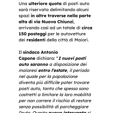
Una
ulteriore quota
di posti auto
sarà riservata delimitando alcuni
spazi
in altre traverse nella parte
alta di via Nuova Chiunzi
,
arrivando così ad un totale di
circa
150 posteggi
per le autovetture
dei
residenti
della città di Maiori.
Il
sindaco Antonio
Capone
dichiara: “
I nuovi posti
auto saranno
a disposizione dei
maioresi
entro l’estate
, il periodo
nel quale per la popolazione
diventa più difficile poter trovare
posti auto, tanto che spesso sono
costretti a limitare la loro mobilità
per non correre il rischio di restare
senza possibilità di parcheggiare
l’auto. Questo
nuovo intervento
si