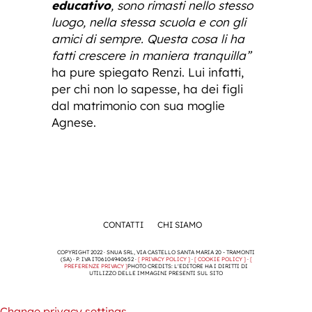
educativo
, sono rimasti nello stesso
luogo, nella stessa scuola e con gli
amici di sempre. Questa cosa li ha
fatti crescere in maniera tranquilla”
ha pure spiegato Renzi. Lui infatti,
per chi non lo sapesse, ha dei figli
dal matrimonio con sua moglie
Agnese.
CONTATTI
CHI SIAMO
COPYRIGHT 2022 · SNUA SRL, VIA CASTELLO SANTA MARIA 20 - TRAMONTI
(SA) · P. IVA IT06104940652 ·
[ PRIVACY POLICY ]
·
[ COOKIE POLICY ]
·
[
PREFERENZE PRIVACY ]
PHOTO CREDITS: L'EDITORE HA I DIRITTI DI
UTILIZZO DELLE IMMAGINI PRESENTI SUL SITO
Change privacy settings