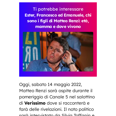
Ti potrebbe interessare
Ester, Francesco ed Emanuele, chi
sono i figli di Matteo Renzi: età,
mamma e dove vivono
Oggi, sabato 14 maggio 2022,
Matteo Renzi sarà ospite durante il
pomeriggio di Canale 5 nel salottino
di
Verissimo
dove si racconterà e
farà delle rivelazioni. Il noto politico
sarà intervistato da Silvia Toffanin e