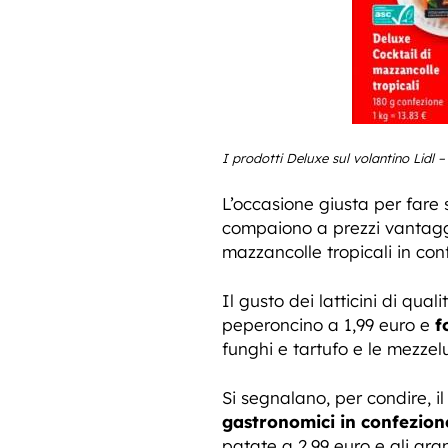
I prodotti Deluxe sul volantino Lidl – 
L’occasione giusta per fare s
compaiono a prezzi vantaggio
mazzancolle tropicali in co
Il gusto dei latticini di qual
peperoncino a 1,99 euro e
f
funghi e tartufo e le mezze
Si segnalano, per condire, i
gastronomici in confezione
patate a 2,99 euro e gli aran