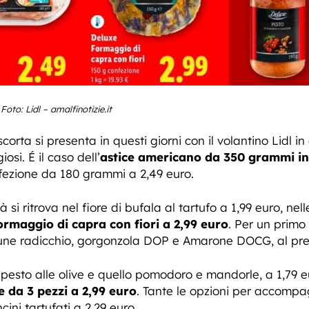
Foto: Lidl – amalfinotizie.it
corta si presenta in questi giorni con il volantino Lidl in
si. É il caso dell’
astice americano da 350 grammi in
nfezione da 180 grammi a 2,49 euro.
ità si ritrova nel fiore di bufala al tartufo a 1,99 euro, ne
ormaggio di capra con fiori a 2,99 euro
. Per un primo
lune radicchio, gorgonzola DOP e Amarone DOCG, al prez
l pesto alle olive e quello pomodoro e mandorle, a 1,79 
 da 3 pezzi a 2,99 euro
. Tante le opzioni per accompag
cini tartufati a 2,29 euro.