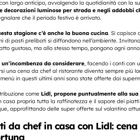
con largo anticipo, avvolgendo la quotidianità con la s
e decorazioni luminose per strada e negli addobbi 
egnalare che il periodo festivo è arrivato.
 questa stagione c’è anche la buona cucina
. Si capisce 
di pasti prelibati si diffondono nell’ambiente. Invitano a
piatto gustoso, ma allo stesso tempo, pongono ogni anno 
è un’incombenza da considerare
, facendo i conti con 
ersi una cena da chef al ristorante diventa sempre più 
l menù in questi ultimi anni sono state offerte dai superm
stribuzione come
Lidl, propone puntualmente alla sua c
casa propria tutta la raffinatezza e il sapore dei piatti 
ue, approfittando delle super offerte sul volantino attu
tti da chef in casa con Lidl: cen
ortuna