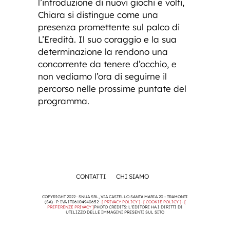
l’introduzione di nuovi giochi e volti,
Chiara si distingue come una
presenza promettente sul palco di
L’Eredità. Il suo coraggio e la sua
determinazione la rendono una
concorrente da tenere d’occhio, e
non vediamo l’ora di seguirne il
percorso nelle prossime puntate del
programma.
CONTATTI
CHI SIAMO
COPYRIGHT 2022 · SNUA SRL, VIA CASTELLO SANTA MARIA 20 - TRAMONTI
(SA) · P. IVA IT06104940652 ·
[ PRIVACY POLICY ]
·
[ COOKIE POLICY ]
·
[
PREFERENZE PRIVACY ]
PHOTO CREDITS: L'EDITORE HA I DIRITTI DI
UTILIZZO DELLE IMMAGINI PRESENTI SUL SITO