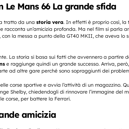
lm Le Mans 66 La grande sfida
sia tratto da una
storia vera
. In effetti è proprio così, l
e racconta un’amicizia profonda. Ma nel film si parla an
e, con la messa a punto della GT40 MKII, che aveva lo 
e. La storia si basa sui fatti che avvennero a partire da
ns
e raggiunge quindi un grande successo. Arriva, però, 
te ad altre gare perché sono sopraggiunti dei problemi
delle corse sportive e avvia l’attività di un magazzino. 
nge Shelby, chiedendogli di rinnovare l’immagine del ma
le corse, per battere la Ferrari.
rande amicizia