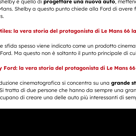
Shelby è quello di
progettare una nuova auto
, metten
Mans. Shelby a questo punto chiede alla Ford di avere 
s.
iles: la vera storia del protagonista di Le Mans 66 l
e sfida spesso viene indicato come un prodotto cinema
a Ford. Ma questo non è soltanto il punto principale di cui
 Ford: la vera storia del protagonista di Le Mans 66
produzione cinematografica si concentra su una
grande st
s. Si tratta di due persone che hanno da sempre una gran
ccupano di creare una delle auto più interessanti di sem