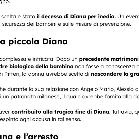
gno.
a scelta è stato
il decesso di Diana per inedia.
Un event
la sicurezza dei bambini e sulle misure di prevenzione.
la piccola Diana
 è complessa e intricata. Dopo un
precedente matrimon
dre biologico della bambina
non fosse a conoscenza de
di Pifferi, la donna avrebbe scelto di
nascondere la gr
che durante la sua relazione con Angelo Mario, Alessia
i un patronato milanese, il quale avrebbe fornito alla 
 aver
contribuito alla tragica fine di Diana.
Tuttavia, q
espinto ogni accusa in tal senso.
ana e l’arresto