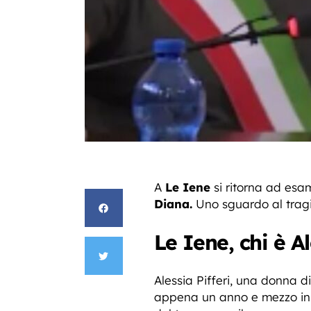
A
Le Iene
si ritorna ad esa
Diana.
Uno sguardo al tragic
Le Iene, chi è Al
Alessia Pifferi, una donna d
appena un anno e mezzo in ca