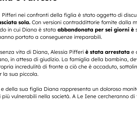
Pifferi nei confronti della figlia è stato oggetto di disc
asciata sola.
Con versioni contraddittorie fornite dalla
iodo in cui Diana è stata
abbandonata per sei giorni è
s
hanno portato a conseguenze irreparabili.
enza vita di Diana, Alessia Pifferi
è stata arrestata
e 
ano, in attesa di giudizio. La famiglia della bambina, d
propria incredulità di fronte a ciò che è accaduto, sotto
 la sua piccola.
i e della sua figlia Diana rappresenta un doloroso monit
i più vulnerabili nella società. A Le Iene cercheranno di fa