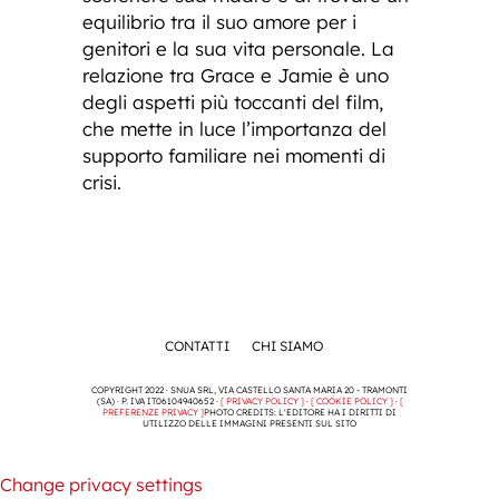
equilibrio tra il suo amore per i
genitori e la sua vita personale. La
relazione tra Grace e Jamie è uno
degli aspetti più toccanti del film,
che mette in luce l’importanza del
supporto familiare nei momenti di
crisi.
CONTATTI
CHI SIAMO
COPYRIGHT 2022 · SNUA SRL, VIA CASTELLO SANTA MARIA 20 - TRAMONTI
(SA) · P. IVA IT06104940652 ·
[ PRIVACY POLICY ]
·
[ COOKIE POLICY ]
·
[
PREFERENZE PRIVACY ]
PHOTO CREDITS: L'EDITORE HA I DIRITTI DI
UTILIZZO DELLE IMMAGINI PRESENTI SUL SITO
Change privacy settings