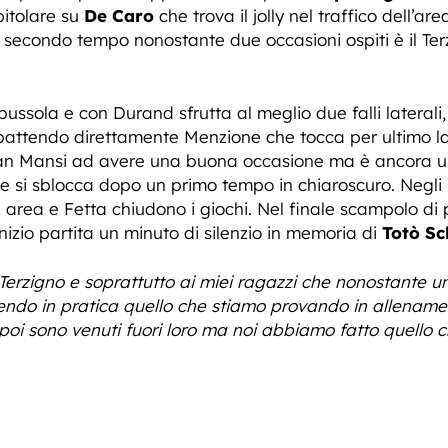
itolare su
De Caro
che trova il jolly nel traffico dell’a
el secondo tempo nonostante due occasioni ospiti è il Ter
ussola e con Durand sfrutta al meglio due falli laterali,
battendo direttamente Menzione che tocca per ultimo la
pitan Mansi ad avere una buona occasione ma è ancora u
e si sblocca dopo un primo tempo in chiaroscuro. Negli u
a area e Fetta chiudono i giochi. Nel finale scampolo di 
 inizio partita un minuto di silenzio in memoria di
Totò Sch
 Terzigno e soprattutto ai miei ragazzi che nonostante 
endo in pratica quello che stiamo provando in allename
poi sono venuti fuori loro ma noi abbiamo fatto quello