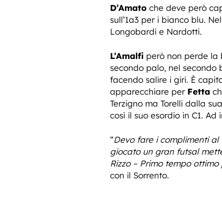
D’Amato
che deve però cap
sull’1a3 per i bianco blu. N
Longobardi e Nardotti.
L’Amalfi
però non perde la b
secondo palo, nel secondo 
facendo salire i giri. È ca
apparecchiare per
Fetta
ch
Terzigno ma Torelli dalla su
così il suo esordio in C1. Ad
“
Devo fare i complimenti al
giocato un gran futsal mett
Rizzo – Primo tempo ottimo 
con il Sorrento.