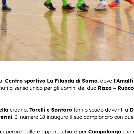
 al
Centro sportivo La Filanda di Sarno
, dove
l’Amalf
nuti a senso unico per gli uomini del duo
Rizzo – Ruocc
ella
creano,
Torelli e Santoro
fanno scudo davanti a
D
erini
. Il numero 18 inaugura il suo campionato con due
cuperare palla e apparecchiare per
Campolongo
che 