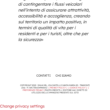
di contingentare i flussi veicolari
nell’intento di assicurare attrattività,
accessibilità e accoglienza, creando
sul territorio un impatto positivo, in
termini di qualità di vita per i
residenti e per i turisti, oltre che per
la sicurezza
»
CONTATTI
CHI SIAMO
COPYRIGHT 2022 · SNUA SRL, VIA CASTELLO SANTA MARIA 20 - TRAMONTI
(SA) · P. IVA IT06104940652 ·
[ PRIVACY POLICY ]
·
[ COOKIE POLICY ]
·
[
PREFERENZE PRIVACY ]
PHOTO CREDITS: L'EDITORE HA I DIRITTI DI
UTILIZZO DELLE IMMAGINI PRESENTI SUL SITO
Change privacy settings