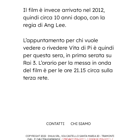
Il film è invece arrivato nel 2012,
quindi circa 10 anni dopo, con la
regia di Ang Lee.
L’appuntamento per chi vuole
vedere o rivedere Vita di Pi è quindi
per questa sera, in prima serata su
Rai 3. L’orario per la messa in onda
del film è per le ore 21.15 circa sulla
terza rete.
CONTATTI
CHI SIAMO
COPYRIGHT 2022 · SNUA SRL, VIA CASTELLO SANTA MARIA 20 - TRAMONTI
(SA) · P. IVA IT06104940652 ·
[ PRIVACY POLICY ]
·
[ COOKIE POLICY ]
·
[