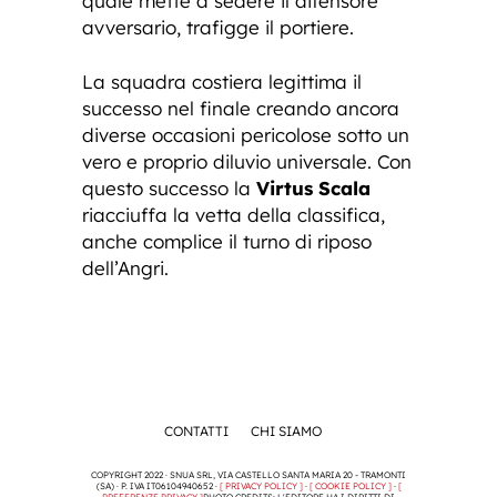
quale mette a sedere il difensore
avversario, trafigge il portiere.
La squadra costiera legittima il
successo nel finale creando ancora
diverse occasioni pericolose sotto un
vero e proprio diluvio universale. Con
questo successo la
Virtus Scala
riacciuffa la vetta della classifica,
anche complice il turno di riposo
dell’Angri.
CONTATTI
CHI SIAMO
COPYRIGHT 2022 · SNUA SRL, VIA CASTELLO SANTA MARIA 20 - TRAMONTI
(SA) · P. IVA IT06104940652 ·
[ PRIVACY POLICY ]
·
[ COOKIE POLICY ]
·
[
PREFERENZE PRIVACY ]
PHOTO CREDITS: L'EDITORE HA I DIRITTI DI