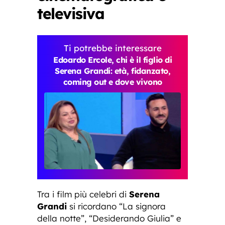
televisiva
Ti potrebbe interessare
Edoardo Ercole, chi è il figlio di
Serena Grandi: età, fidanzato,
coming out e dove vivono
Tra i film più celebri di
Serena
Grandi
si ricordano “La signora
della notte”, “Desiderando Giulia” e