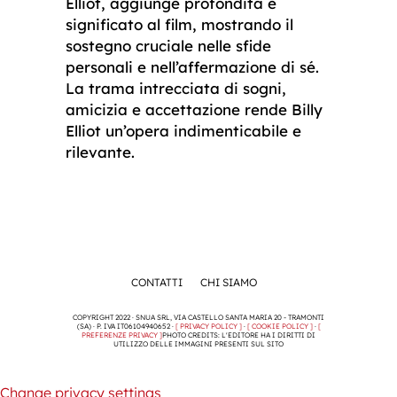
Elliot, aggiunge profondità e
significato al film, mostrando il
sostegno cruciale nelle sfide
personali e nell’affermazione di sé.
La trama intrecciata di sogni,
amicizia e accettazione rende Billy
Elliot un’opera indimenticabile e
rilevante.
CONTATTI
CHI SIAMO
COPYRIGHT 2022 · SNUA SRL, VIA CASTELLO SANTA MARIA 20 - TRAMONTI
(SA) · P. IVA IT06104940652 ·
[ PRIVACY POLICY ]
·
[ COOKIE POLICY ]
·
[
PREFERENZE PRIVACY ]
PHOTO CREDITS: L'EDITORE HA I DIRITTI DI
UTILIZZO DELLE IMMAGINI PRESENTI SUL SITO
Change privacy settings