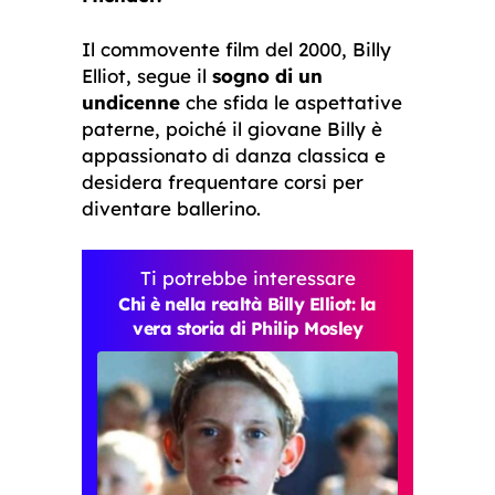
Il commovente film del 2000, Billy
Elliot, segue il
sogno di un
undicenne
che sfida le aspettative
paterne, poiché il giovane Billy è
appassionato di danza classica e
desidera frequentare corsi per
diventare ballerino.
Ti potrebbe interessare
Chi è nella realtà Billy Elliot: la
vera storia di Philip Mosley