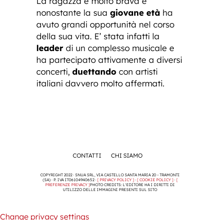
La ragazza è molto brava e
nonostante la sua
giovane età
ha
avuto grandi opportunità nel corso
della sua vita. E’ stata infatti la
leader
di un complesso musicale e
ha partecipato attivamente a diversi
concerti,
duettando
con artisti
italiani davvero molto affermati.
CONTATTI
CHI SIAMO
COPYRIGHT 2022 · SNUA SRL, VIA CASTELLO SANTA MARIA 20 - TRAMONTI
(SA) · P. IVA IT06104940652 ·
[ PRIVACY POLICY ]
·
[ COOKIE POLICY ]
·
[
PREFERENZE PRIVACY ]
PHOTO CREDITS: L'EDITORE HA I DIRITTI DI
UTILIZZO DELLE IMMAGINI PRESENTI SUL SITO
Change privacy settings