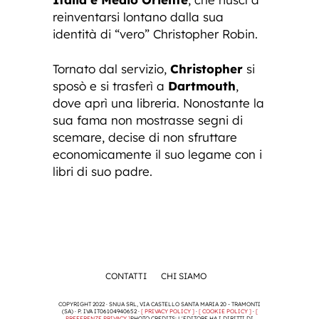
reinventarsi lontano dalla sua
identità di “vero” Christopher Robin.
Tornato dal servizio,
Christopher
si
sposò e si trasferì a
Dartmouth
,
dove aprì una libreria. Nonostante la
sua fama non mostrasse segni di
scemare, decise di non sfruttare
economicamente il suo legame con i
libri di suo padre.
CONTATTI
CHI SIAMO
COPYRIGHT 2022 · SNUA SRL, VIA CASTELLO SANTA MARIA 20 - TRAMONTI
(SA) · P. IVA IT06104940652 ·
[ PRIVACY POLICY ]
·
[ COOKIE POLICY ]
·
[
PREFERENZE PRIVACY ]
PHOTO CREDITS: L'EDITORE HA I DIRITTI DI