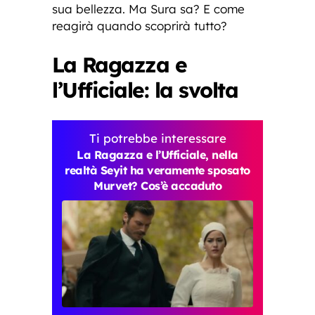
sua bellezza. Ma Sura sa? E come
reagirà quando scoprirà tutto?
La Ragazza e
l’Ufficiale: la svolta
Ti potrebbe interessare
La Ragazza e l’Ufficiale, nella
realtà Seyit ha veramente sposato
Murvet? Cos’è accaduto