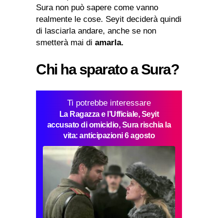
Sura non può sapere come vanno
realmente le cose. Seyit deciderà quindi
di lasciarla andare, anche se non
smetterà mai di
amarla.
Chi ha sparato a Sura?
Ti potrebbe interessare
La Ragazza e l’Ufficiale, Seyit
accusato di omicidio, Sura rischia la
vita: anticipazioni 6 agosto