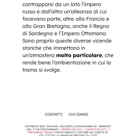
contrapporsi da un lato l’impero
russo e dall’altro un’alleanza di cui
facevano parte, oltre alla Francia e
alla Gran Bretagna, anche il Regno
di Sardegna e l’Impero Ottomano.
Sono proprio queste diverse vicende
storiche che immettono in
un’atmosfera
molto particolare
, che
rende bene l’ambientazione in cui la
trama si svolge.
CONTATTI
CHI SIAMO
COPYRIGHT 2022 · SNUA SRL, VIA CASTELLO SANTA MARIA 20 - TRAMONTI
(SA) · P. IVA IT06104940652 ·
[ PRIVACY POLICY ]
·
[ COOKIE POLICY ]
·
[
PREFERENZE PRIVACY ]
PHOTO CREDITS: L'EDITORE HA I DIRITTI DI
UTILIZZO DELLE IMMAGINI PRESENTI SUL SITO