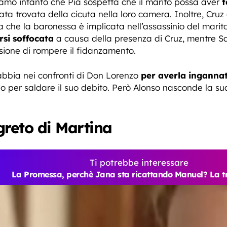
diamo intanto che Pia sospetta che il marito possa aver
t
 trovata della cicuta nella loro camera. Inoltre, Cruz c
ela che la baronessa è implicata nell’assassinio del mar
rsi soffocata
a causa della presenza di Cruz, mentre S
isione di rompere il fidanzamento.
abbia nei confronti di Don Lorenzo
per averla inganna
 per saldare il suo debito. Però Alonso nasconde la sua
egreto di Martina
Ti potrebbe interessare
La Promessa, perchè Jana sta ricattando Manuel? La tri