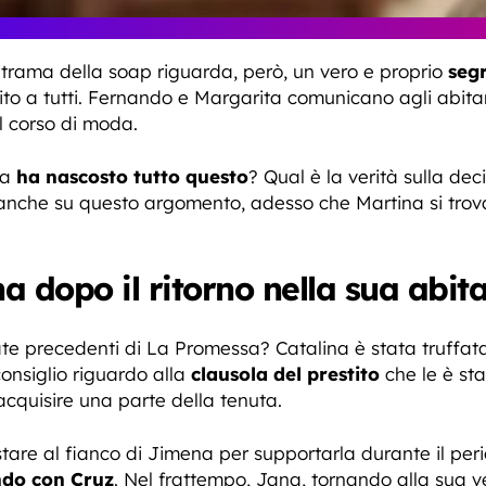
trama della soap riguarda, però, un vero e proprio
seg
tito a tutti. Fernando e Margarita comunicano agli abit
il corso di moda.
na
ha nascosto tutto questo
? Qual è la verità sulla dec
anche su questo argomento, adesso che Martina si trova i
na dopo il ritorno nella sua abit
te precedenti di La Promessa? Catalina è stata truffat
consiglio riguardo alla
clausola del prestito
che le è sta
acquisire una parte della tenuta.
are al fianco di Jimena per supportarla durante il per
ndo con Cruz
. Nel frattempo, Jana, tornando alla sua v