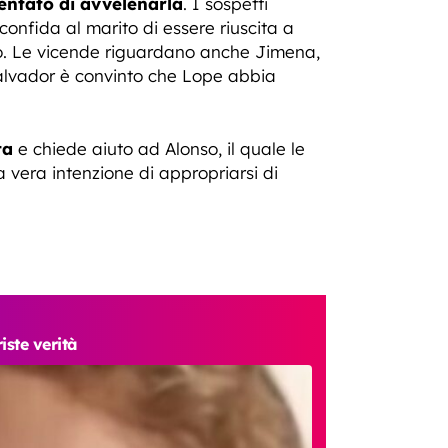
entato di avvelenarla
. I sospetti
onfida al marito di essere riuscita a
ito. Le vicende riguardano anche Jimena,
alvador è convinto che Lope abbia
ta
e chiede aiuto ad Alonso, il quale le
 vera intenzione di appropriarsi di
ste verità