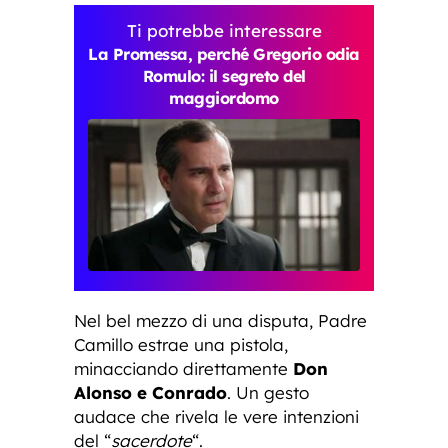
Ti potrebbe interessare
La Promessa, perché Gregorio odia
Romulo: il segreto del
maggiordomo
Nel bel mezzo di una disputa, Padre
Camillo estrae una pistola,
minacciando direttamente
Don
Alonso e Conrado
. Un gesto
audace che rivela le vere intenzioni
del “
sacerdote
“.