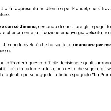
i in Italia rappresenta un dilemma per Manuel, che si tro
uturo.
re con sé Jimena,
cercando di conciliare gli impegni fam
e ulteriormente la situazione emotiva già delicata tra i
 Jimena le rivelerà che ha scelto di
rinunciare per mett
essa.
affronterà questa difficile decisione e quali saranno le
pubblico in trepidante attesa, non resta che seguire gli s
l e agli altri personaggi della fiction spagnola “La Prom