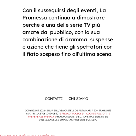
Con il susseguirsi degli eventi, La
Promessa continua a dimostrare
perché è una delle serie TV più
amate dal pubblico, con la sua
combinazione di dramma, suspense
e azione che tiene gli spettatori con
il fiato sospeso fino all’ultima scena.
CONTATTI
CHI SIAMO
COPYRIGHT 2022 · SNUA SRL, VIA CASTELLO SANTA MARIA 20 - TRAMONTI
(SA) · P. IVA IT06104940652 ·
[ PRIVACY POLICY ]
·
[ COOKIE POLICY ]
·
[
PREFERENZE PRIVACY ]
PHOTO CREDITS: L'EDITORE HA I DIRITTI DI
UTILIZZO DELLE IMMAGINI PRESENTI SUL SITO