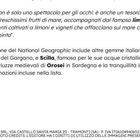
n è solo uno spettacolo per gli occhi: è anche un tesor
 i freschissimi frutti di mare, accompagnati dal famoso
li
enti coltivati a limoni e vigneti che affacciano sul mar
pinto
“.
zione del National Geographic include altre gemme italian
 del Gargano, e
Scilla
, famosa per le sue acque cristallin
 viuzze medievali di
Orosei
in Sardegna e la tranquillità
azioni incluse nella lista.
SRL, VIA CASTELLO SANTA MARIA 20 - TRAMONTI (SA) · P. IVA IT06104940652
OTO CREDITS: L'EDITORE HA I DIRITTI DI UTILIZZO DELLE IMMAGINI PRESE