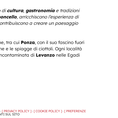
o di
cultura
,
gastronomia
e tradizioni
moncello
, arricchiscono l’esperienza di
e contribuiscono a creare un paesaggio
e, tra cui
Ponza
, con il suo fascino fuori
e e le spiagge di ciottoli. Ogni località
 incontaminata di
Levanzo
nelle Egadi
 ·
[ PRIVACY POLICY ]
·
[ COOKIE POLICY ]
·
[ PREFERENZE
NTI SUL SITO