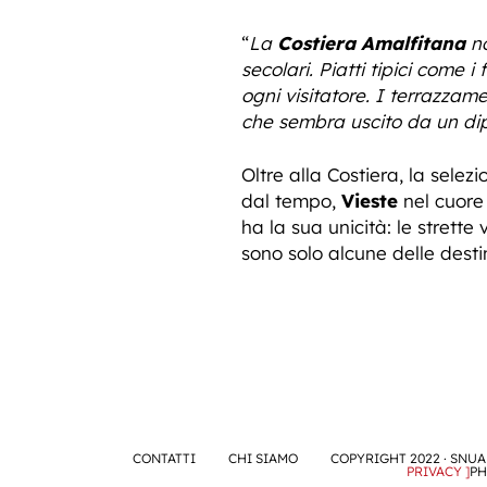
“
La
Costiera Amalfitana
no
secolari. Piatti tipici come
ogni visitatore. I terrazzam
che sembra uscito da un di
Oltre alla Costiera, la sele
dal tempo,
Vieste
nel cuore
ha la sua unicità: le strette
sono solo alcune delle destin
CONTATTI
CHI SIAMO
COPYRIGHT 2022 · SNUA 
PRIVACY ]
PH