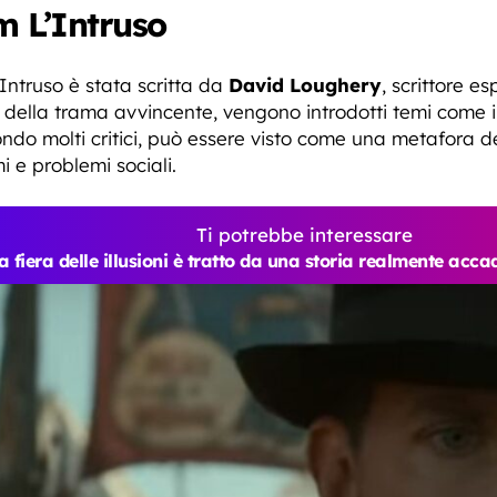
m L’Intruso
Intruso è stata scritta da
David Loughery
, scrittore es
 della trama avvincente, vengono introdotti temi come il 
econdo molti critici, può essere visto come una metafora 
 e problemi sociali.
Ti potrebbe interessare
a fiera delle illusioni è tratto da una storia realmente acc