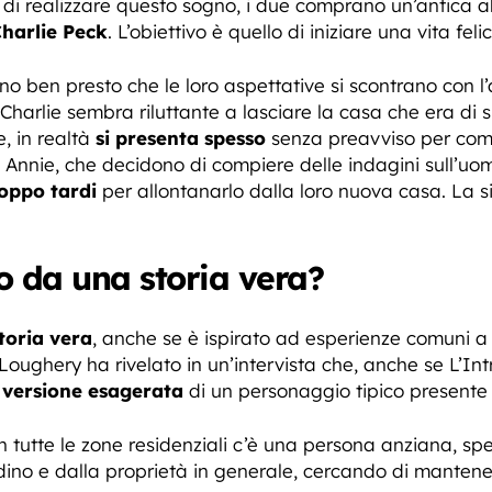
vo di realizzare questo sogno, i due comprano un’antica
harlie Peck
. L’obiettivo è quello di iniziare una vita felic
o ben presto che le loro aspettative si scontrano con l’
. Charlie sembra riluttante a lasciare la casa che era di
e, in realtà
si presenta spesso
senza preavviso per comp
e Annie, che decidono di compiere delle indagini sull’u
oppo tardi
per allontanarlo dalla loro nuova casa. La s
to da una storia vera?
toria vera
, anche se è ispirato ad esperienze comuni a
Loughery ha rivelato in un’intervista che, anche se L’In
a
versione esagerata
di un personaggio tipico presente i
 tutte le zone residenziali c’è una persona anziana, sp
rdino e dalla proprietà in generale, cercando di manten