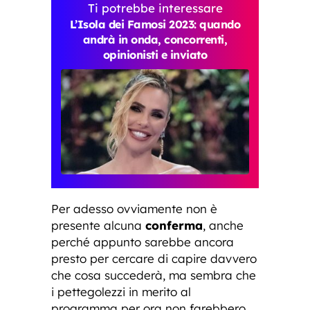
Ti potrebbe interessare
L’Isola dei Famosi 2023: quando
andrà in onda, concorrenti,
opinionisti e inviato
Per adesso ovviamente non è
presente alcuna
conferma
, anche
perché appunto sarebbe ancora
presto per cercare di capire davvero
che cosa succederà, ma sembra che
i pettegolezzi in merito al
programma per ora non farebbero