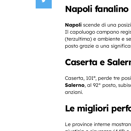
Napoli fanalino
Napoli
scende di una posizio
Il capoluogo campano registr
(terzultima) e ambiente e serv
posto grazie a una significat
Caserta e Salern
Caserta, 101ª, perde tre posi
Salerno
, al 92° posto, subi
anziani.
Le migliori per
Le province interne mostran