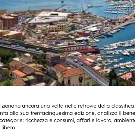
ionano ancora una volta nelle retrovie della classifica s
nta alla sua trentacinquesima edizione, analizza il bene
i categorie: ricchezza e consumi, affari e lavoro, ambient
libero.