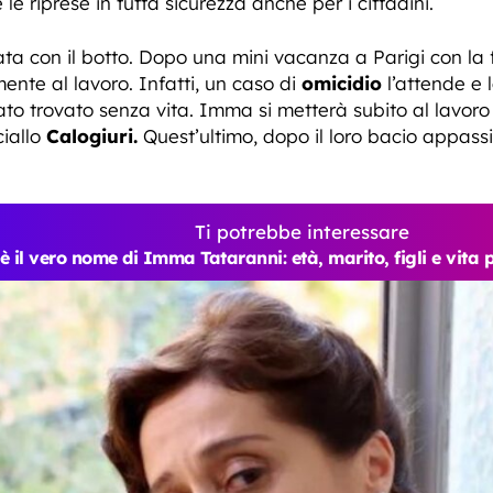
 le riprese in tutta sicurezza anche per i cittadini.
ta con il botto. Dopo una mini vacanza a Parigi con la 
te al lavoro. Infatti, un caso di
omicidio
l’attende e 
tato trovato senza vita. Imma si metterà subito al lavoro
ciallo
Calogiuri.
Quest’ultimo, dopo il loro bacio appass
Ti potrebbe interessare
è il vero nome di Imma Tataranni: età, marito, figli e vita 