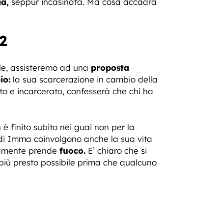
ia,
seppur incasinata. Ma cosa accadrà
2
ile, assisteremo ad una
proposta
io:
la sua scarcerazione in cambio della
o e incarcerato, confesserà che chi ha
 finito subito nei guai non per la
ro di Imma coinvolgono anche la sua vita
isamente prende
fuoco.
E’ chiaro che si
l più presto possibile prima che qualcuno