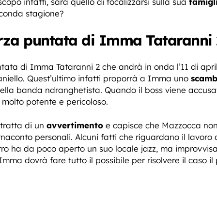
scopo infatti, sarà quello di focalizzarsi sulla sua
famigl
econda stagione?
erza puntata di Imma Tataranni 
untata di Imma Tataranni 2 che andrà in onda l’11 di apr
aniello. Quest’ultimo infatti proporrà a Imma uno
scamb
della banda ndranghetista. Quando il boss viene accusat
 molto potente e pericoloso.
tratta di un
avvertimento
e capisce che Mazzocca non è
ornaconto personali. Alcuni fatti che riguardano il lavo
 Pietro ha da poco aperto un suo locale jazz, ma improvv
Imma dovrà fare tutto il possibile per risolvere il caso i