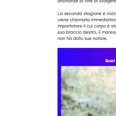
ordinanze al fine di svolgere
La seconda stagione è inizia
viene chiamata immediatamen
importatore il cui corpo è s
suo braccio destro, il mares
non ha dato sue notizie.
Qual 