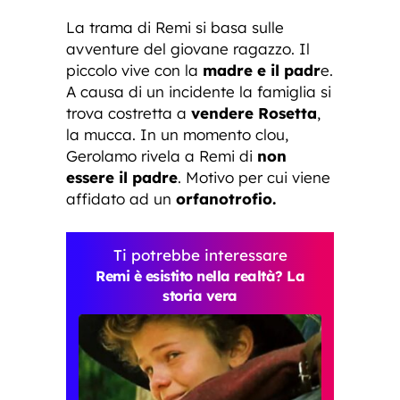
La trama di Remi si basa sulle
avventure del giovane ragazzo. Il
piccolo vive con la
madre e il padr
e.
A causa di un incidente la famiglia si
trova costretta a
vendere Rosetta
,
la mucca. In un momento clou,
Gerolamo rivela a Remi di
non
essere il padre
. Motivo per cui viene
affidato ad un
orfanotrofio.
Ti potrebbe interessare
Remi è esistito nella realtà? La
storia vera