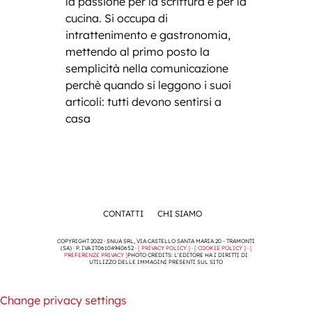
la passione per la scrittura e per la
cucina. Si occupa di
intrattenimento e gastronomia,
mettendo al primo posto la
semplicità nella comunicazione
perchè quando si leggono i suoi
articoli: tutti devono sentirsi a
casa
CONTATTI
CHI SIAMO
COPYRIGHT 2022 · SNUA SRL, VIA CASTELLO SANTA MARIA 20 - TRAMONTI
(SA) · P. IVA IT06104940652 ·
[ PRIVACY POLICY ]
·
[ COOKIE POLICY ]
·
[
PREFERENZE PRIVACY ]
PHOTO CREDITS: L'EDITORE HA I DIRITTI DI
UTILIZZO DELLE IMMAGINI PRESENTI SUL SITO
Change privacy settings