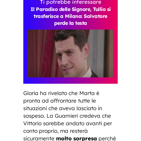
Ti potrebbe interessare
Il Paradiso delle Signore, Tullio si
trasferisce a Milano: Salvatore
perde la testa
Gloria ha rivelato che Marta è
pronta ad affrontare tutte le
situazioni che aveva lasciato in
sospeso. La Guarnieri credeva che
Vittorio sarebbe andato avanti per
conto proprio, ma resterà
sicuramente
molto sorpresa
perché