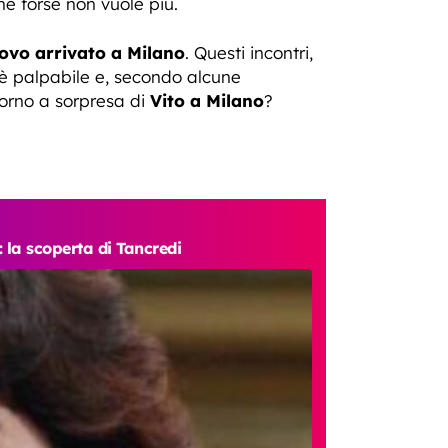
he forse non vuole più.
uovo arrivato a Milano
. Questi incontri,
e è palpabile e, secondo alcune
torno a sorpresa di
Vito a Milano
?
: la scoperta di Tancredi