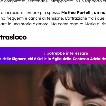
one complicata, sentendosi intrappolata in un rapporto c
a a incrociare sempre più spesso
Matteo Portelli, un n
ano frequenti e carichi di tensione. L’attrazione tra i du
ciare in una storia d’amore. Ma come reagirà Maria al ri
trasloco
Ti potrebbe interessare
 delle Signore, chi è Odile la figlia della Contessa Adelaide