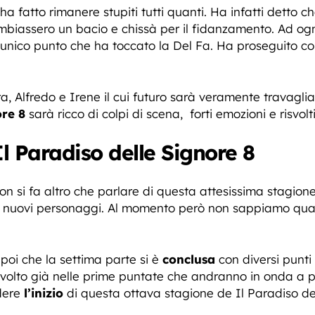
ha fatto rimanere stupiti tutti quanti. Ha infatti detto 
scambiassero un bacio e chissà per il fidanzamento. Ad 
unico punto che ha toccato la Del Fa. Ha proseguito con
a, Alfredo e Irene il cui futuro sarà veramente travagli
ore 8
sarà ricco di colpi di scena, forti emozioni e risvolti 
Il Paradiso delle Signore 8
n si fa altro che parlare di questa attesissima stagion
e nuovi personaggi. Al momento però non sappiamo quale
oi che la settima parte si è
conclusa
con diversi punti 
isvolto già nelle prime puntate che andranno in onda a p
ndere
l’inizio
di questa ottava stagione de Il Paradiso de