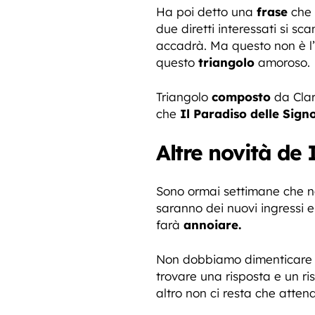
Ha poi detto una
frase
che 
due diretti interessati si 
accadrà. Ma questo non è l’
questo
triangolo
amoroso.
Triangolo
composto
da Clar
che
Il Paradiso delle Sign
Altre novità de 
Sono ormai settimane che no
saranno dei nuovi ingressi 
farà
annoiare.
Non dobbiamo dimenticare p
trovare una risposta e un r
altro non ci resta che atte